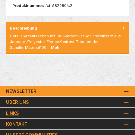
Produktnummer:
fct-6822804.2
Beschreibung
DetailsSeitentaschen mit ReißverschlussSchultereinsatz aus
JacquardPolyester-FleeceKontrast-Tape an der
SchulterMaterial100…
Mehr
NEWSLETTER
ÜBER UNS
LINKS
KONTAKT
UNSERE COMMUNITIES