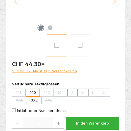
CHF 44.30
*
* Preise inkl. MwSt. zzgl. Versandkosten
auswählen
Verfügbare Textilgrössen
128
140
152
164
S
M
L
XL
(Diese Option ist zurzeit nicht verfügbar.)
(Diese Option ist zurzeit nicht verfügbar.)
(Diese Option ist zurzeit nicht verfügbar.)
(Diese Option ist zurzeit nicht verfüg
(Diese Option ist zurzeit nicht
(Diese Option ist zurzei
(Diese Option ist
XXL
3XL
4XL
(Diese Option ist zurzeit nicht verfügbar.)
(Diese Option ist zurzeit nicht verfügbar.)
Initial- oder Nummerndruck
Produkt Anzahl: Gib den gewünschten Wert ein oder benutze die Schaltflächen um die 
In den Warenkorb