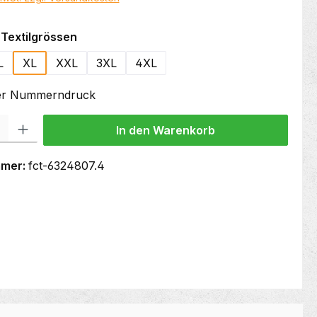
auswählen
Textilgrössen
L
XL
XXL
3XL
4XL
oder Nummerndruck
 Gib den gewünschten Wert ein oder benutze die Schaltflächen um die Anzahl
In den Warenkorb
mmer:
fct-6324807.4