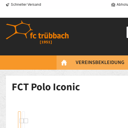
Schneller Versand
Abholu
springen
Zur Hauptnavigation springen
VEREINSBEKLEIDUNG
FCT Polo Iconic
Bildergalerie überspringen